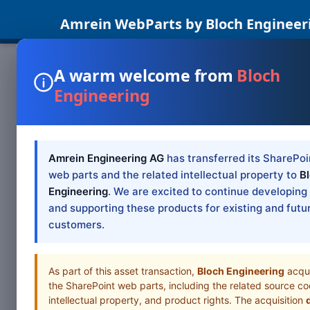
Amrein WebParts by Bloch Engineer
Microsoft Partner
A warm welcome from
Bloch
SharePoint Web Parts Office 365 Web Parts Blog Su
Engineering
Location Wir sind seit 1994 Certifed Partner von Mic
diesen Status sind ein hoher Ausbildungsstand der
Kundenprojekten mit hoher Kundenzufriedenheit. Was 
der Integration, Anpassung, Entwicklung, Support 
genannt, da sie Ihnen mit der neuesten Technologi
Amrein Engineering AG
has transferred its SharePoi
ein Microsoft Certified Partner ? Die Firmen wurde
web parts and the related intellectual property to
B
Microsoft Certified Partners besitzen hochqualifizie
Engineering
. We are excited to continue developing
System Developers (MCSE/MCSD) qualifiziert haben. D
and supporting these products for existing and futu
zusammenarbeiten? Wenn Sie maßgeschneiderte L sun
customers.
Entwicklung, Integration und Support für den Einsat
AMREIN ENGINEERING AG We are very satisfied with t
reference. Ryan Bennett, Pacific Southwest Containe
As part of this asset transaction,
Bloch Engineering
acqu
the SharePoint web parts, including the related source co
intellectual property, and product rights. The acquisition