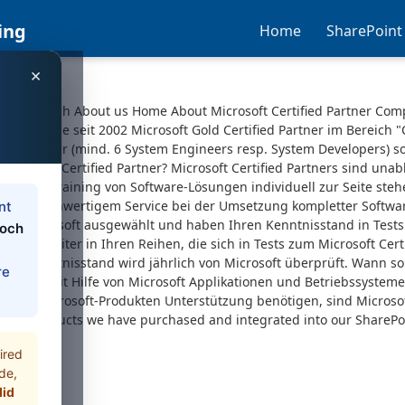
ing
Home
SharePoint
×
pport Search About us Home About Microsoft Certified Partner Com
rosoft sowie seit 2002 Microsoft Gold Certified Partner im Bereich 
 Mitarbeiter (mind. 6 System Engineers resp. System Developers)
ist ein Certified Partner? Microsoft Certified Partners sind una
und dem Training von Software-Lösungen individuell zur Seite ste
e und hochwertigem Service bei der Umsetzung kompletter Softwar
nt
n von Microsoft ausgewählt und haben Ihren Kenntnisstand in Test
loch
rte Mitarbeiter in Ihren Reihen, die sich in Tests zum Microsoft Cer
er Kenntnisstand wird jährlich von Microsoft überprüft. Wann soll
re
gen mit Hilfe von Microsoft Applikationen und Betriebssystemen 
z von Microsoft-Produkten Unterstützung benötigen, sind Microsoft
he products we have purchased and integrated into our SharePoint
r
ired
de,
did