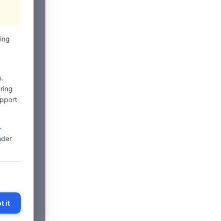
ing
.
ring
upport
-
nder
t it